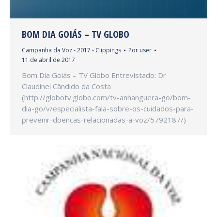
BOM DIA GOIÁS – TV GLOBO
Campanha da Voz - 2017 - Clippings
Por
user
11 de abril de 2017
Bom Dia Goiás – TV Globo Entrevistado: Dr
Claudinei Cândido da Costa
(http://globotv.globo.com/tv-anhanguera-go/bom-
dia-go/v/especialista-fala-sobre-os-cuidados-para-
prevenir-doencas-relacionadas-a-voz/5792187/)