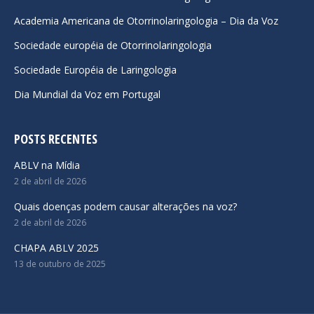
new
new
new
Academia Americana de Otorrinolaringologia – Dia da Voz
window
window
window
Sociedade européia de Otorrinolaringologia
Sociedade Européia de Laringologia
Dia Mundial da Voz em Portugal
POSTS RECENTES
ABLV na Mídia
2 de abril de 2026
Quais doenças podem causar alterações na voz?
2 de abril de 2026
CHAPA ABLV 2025
13 de outubro de 2025