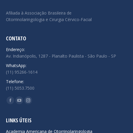
Afiliada à Associação Brasileira de
Otorrinolaringologia e Cirurgia Cérvico-Facial
CONTATO
Endereço:
Av. Indianópolis, 1287 - Planalto Paulista - São Paulo - SP
WhatsApp:
(11) 95266-1614
Telefone:
(11) 5053.7500
Encontre-nos em:
Facebook
YouTube
Instagram
page
page
page
opens
opens
opens
LINKS ÚTEIS
in
in
in
Academia Americana de Otorrinolaringologia