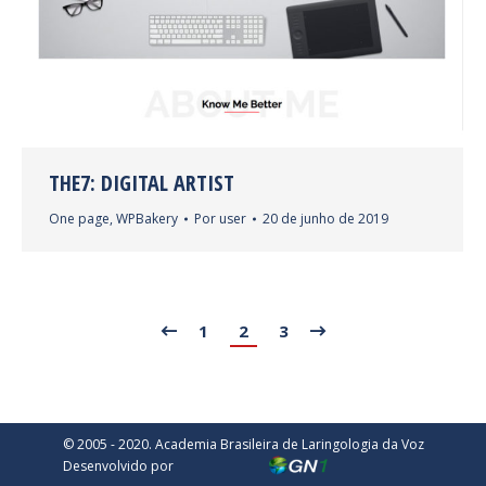
THE7: DIGITAL ARTIST
One page
,
WPBakery
Por
user
20 de junho de 2019
1
2
3
© 2005 - 2020. Academia Brasileira de Laringologia da Voz
Desenvolvido por