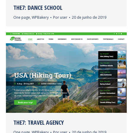
THE7: DANCE SCHOOL
One page
,
WPBakery
Por
user
20 de junho de 2019
THE7: TRAVEL AGENCY
One page
,
WPBakery
Por
user
20 de junho de 2019