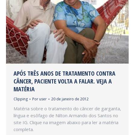
APÓS TRÊS ANOS DE TRATAMENTO CONTRA
CÂNCER, PACIENTE VOLTA A FALAR. VEJA A
MATÉRIA
Clipping
Por
user
20 de janeiro de 2012
Matéria sobre o tratamento do câncer de garganta,
língua e esôfago de Nilton Armando dos Santos no
site IG. Clique na imagem abaixo para ler a matéria
completa.