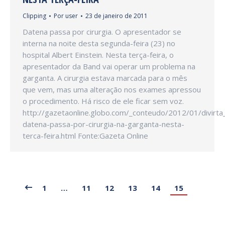
Clipping
Por
user
23 de janeiro de 2011
Datena passa por cirurgia. O apresentador se
interna na noite desta segunda-feira (23) no
hospital Albert Einstein. Nesta terça-feira, o
apresentador da Band vai operar um problema na
garganta. A cirurgia estava marcada para o mês
que vem, mas uma alteração nos exames apressou
o procedimento. Há risco de ele ficar sem voz.
http://gazetaonline.globo.com/_conteudo/2012/01/divirt
datena-passa-por-cirurgia-na-garganta-nesta-
terca-feira.html Fonte:Gazeta Online
1
…
11
12
13
14
15