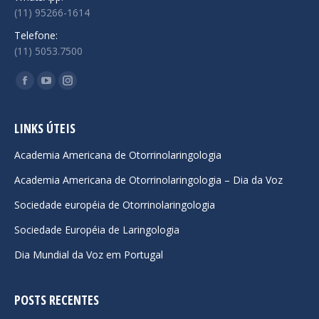
(11) 95266-1614
Telefone:
(11) 5053.7500
Encontre-nos em:
Facebook
YouTube
Instagram
page
page
page
opens
opens
opens
LINKS ÚTEIS
in
in
in
Academia Americana de Otorrinolaringologia
new
new
new
Academia Americana de Otorrinolaringologia – Dia da Voz
window
window
window
Sociedade européia de Otorrinolaringologia
Sociedade Européia de Laringologia
Dia Mundial da Voz em Portugal
POSTS RECENTES