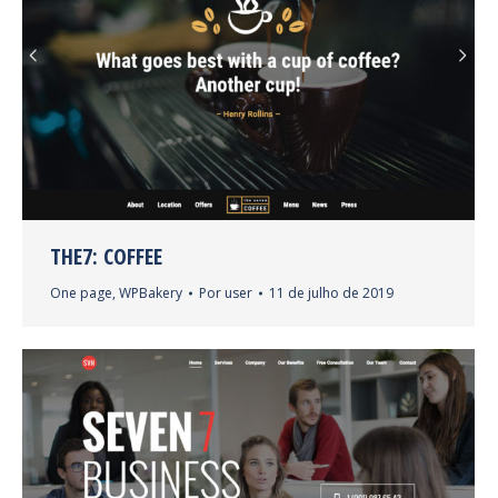
THE7: COFFEE
One page
,
WPBakery
Por
user
11 de julho de 2019