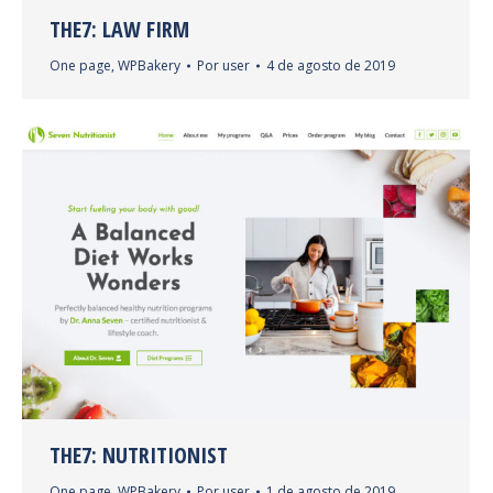
THE7: LAW FIRM
One page
,
WPBakery
Por
user
4 de agosto de 2019
THE7: NUTRITIONIST
One page
,
WPBakery
Por
user
1 de agosto de 2019